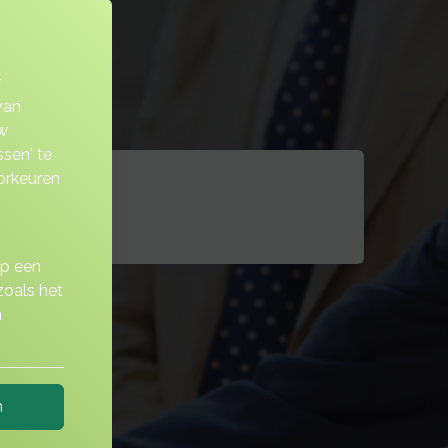
w
van
w
sen' te
orkeuren
zekeringen
op een
zoals het
n
n