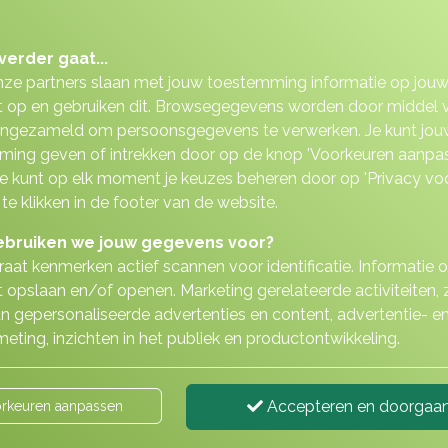
r uw keuze
verder gaat...
nze partners slaan met jouw toestemming informatie op jou
 op en gebruiken dit. Browsegegevens worden door middel 
ingezameld om persoonsgegevens te verwerken. Je kunt jou
ing geven of intrekken door op de knop 'Voorkeuren aanpas
 Je kunt op elk moment je keuzes beheren door op 'Privacy vo
Levensver
 te klikken in de footer van de website.
bruiken we jouw gegevens voor?
aat kenmerken actief scannen voor identificatie. Informatie 
 opslaan en/of openen. Marketing gerelateerde activiteiten, 
n gepersonaliseerde advertenties en content, advertentie- e
eting, inzichten in het publiek en productontwikkeling.
Accepteren en doorgaa
rkeuren aanpassen