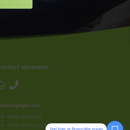
ontact opnemen
ansluitgegevens:
AFM: 12018580
KiFiD: 300.013372
Stel hier je financiële vraag