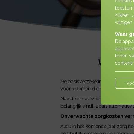
cookies 
toestemm
klikken.
wijzigen'
Waar ge
De appar
apparaat
tonen va
Wat kunt
contentm
De basisverzekering is een wettel
Voo
voor iedereen die in het buitenla
Naast de basisverzekering kunt u
belangrijk vindt, zoals alternatie
Onverwachte zorgkosten ver
Als u in het komende jaar zorg n
zelf betalen of een eigen bijdrage