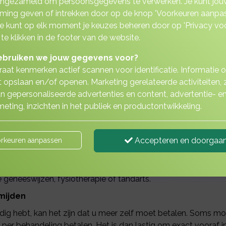
ingezameld om persoonsgegevens te verwerken. Je kunt jou
ing geven of intrekken door op de knop 'Voorkeuren aanpas
 Je kunt op elk moment je keuzes beheren door op 'Privacy vo
 te klikken in de footer van de website.
bruiken we jouw gegevens voor?
aat kenmerken actief scannen voor identificatie. Informatie 
 opslaan en/of openen. Marketing gerelateerde activiteiten, 
n gepersonaliseerde advertenties en content, advertentie- e
 u nog meer doen naast uw basisver
eting, inzichten in het publiek en productontwikkeling.
ijk verplichte zorgverzekering voor iedere Nederlander. De bas
Accepteren en doorgaa
rkeuren aanpassen
nd woont maar in Nederland werkt.
 een aanvullende verzekering afsluiten waarmee u zich verzek
ve geneeswijzen, fysiotherapie of tandarts.
mijden
odig hebt, kan het zijn dat u meer zelf moet betalen. Soms m
 per behandeling betalen. Het is dan lastig om exact vooraf i