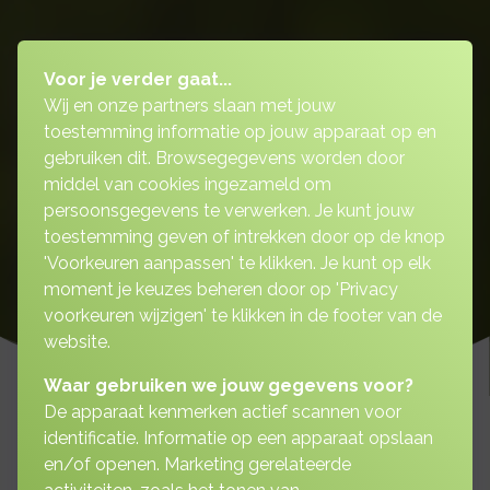
Voor je verder gaat...
Wij en onze partners slaan met jouw
toestemming informatie op jouw apparaat op en
gebruiken dit. Browsegegevens worden door
middel van cookies ingezameld om
persoonsgegevens te verwerken. Je kunt jouw
toestemming geven of intrekken door op de knop
'Voorkeuren aanpassen' te klikken. Je kunt op elk
moment je keuzes beheren door op 'Privacy
voorkeuren wijzigen' te klikken in de footer van de
website.
Waar gebruiken we jouw gegevens voor?
De apparaat kenmerken actief scannen voor
identificatie. Informatie op een apparaat opslaan
en/of openen. Marketing gerelateerde