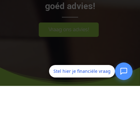
goéd advies!
Vraag ons advies!
Stel hier je financiële vraag
Duinstreek Assurantie Groep
Aangesloten bij